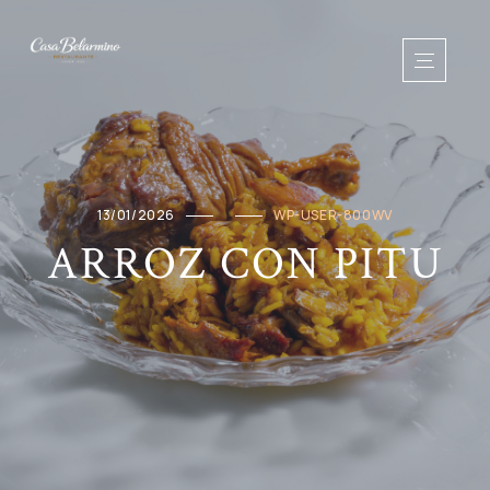
13/01/2026
WP-USER-800WV
ARROZ CON PITU